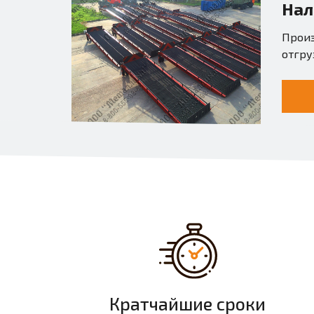
Нал
Произ
отгру
Кратчайшие сроки