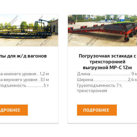
пы для ж/д вагонов
Погрузочная эстакада с
трехсторонней
выгрузкой МР-С 12м
«Кобра»
а нижнего уровня
1,2 м
Длина
9 
а верхнего уровня
3,1 м
Ширина
2,4 
оподъемность
5 т
Грузоподъемность
7 т,
трехсторонняя
ДРОБНЕЕ
ПОДРОБНЕЕ