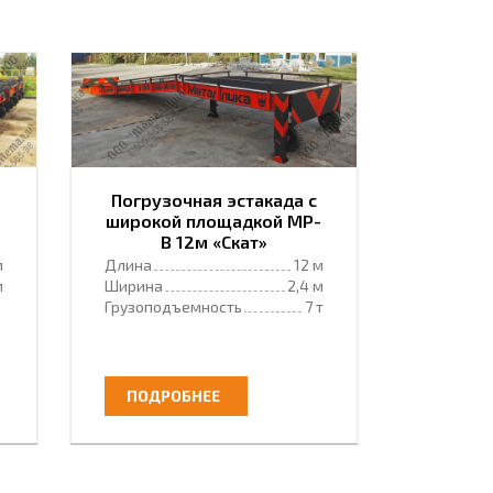
Погрузочная эстакада с
широкой площадкой МР-
В 12м «Скат»
м
Длина
12 м
м
Ширина
2,4 м
Грузоподъемность
7 т
ПОДРОБНЕЕ