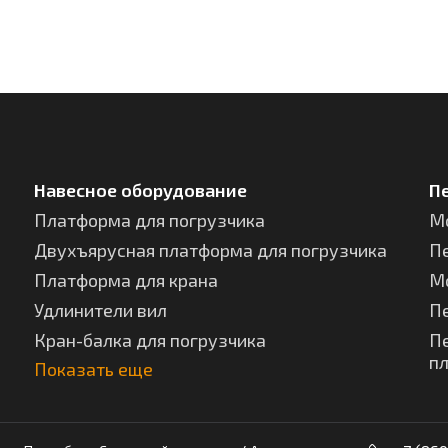
Навесное оборудование
П
Платформа для погрузчика
М
Двухъярусная платформа для погрузчика
П
Платформа для крана
М
Удлинители вил
П
Кран-балка для погрузчика
П
п
Показать еще