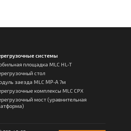
ерегрузочные системы
обильная площадка MLC HL-T
ерегрузочный стол
одуль заезда MLC МР-А 7м
ерегрузочные комплексы MLC CPX
ерегрузочный мост (уравнительная
латформа)